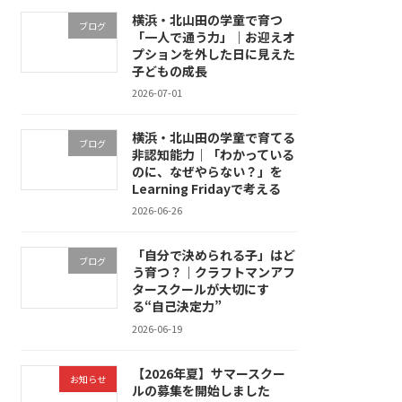
横浜・北山田の学童で育つ
ブログ
「一人で通う力」｜お迎えオ
プションを外した日に見えた
子どもの成長
2026-07-01
横浜・北山田の学童で育てる
ブログ
非認知能力｜「わかっている
のに、なぜやらない？」を
Learning Fridayで考える
2026-06-26
「自分で決められる子」はど
ブログ
う育つ？｜クラフトマンアフ
タースクールが大切にす
る“自己決定力”
2026-06-19
【2026年夏】サマースクー
お知らせ
ルの募集を開始しました