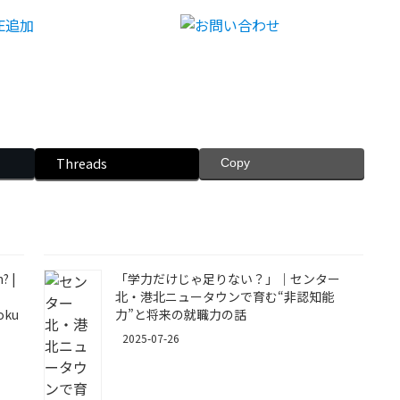
Threads
Copy
? |
「学力だけじゃ足りない？」｜センター
北・港北ニュータウンで育む“非認知能
hoku
力”と将来の就職力の話
2025-07-26