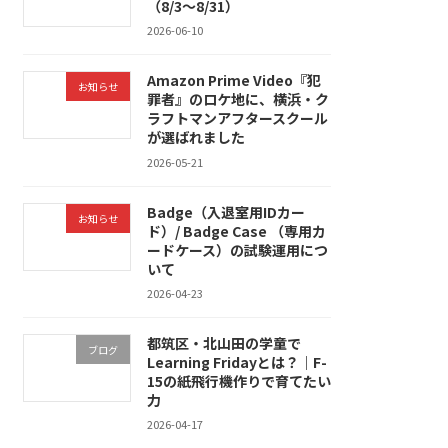
（8/3〜8/31）
2026-06-10
Amazon Prime Video『犯
お知らせ
罪者』のロケ地に、横浜・ク
ラフトマンアフタースクール
が選ばれました
2026-05-21
Badge（入退室用IDカー
お知らせ
ド）/ Badge Case （専用カ
ードケース）の試験運用につ
いて
2026-04-23
都筑区・北山田の学童で
ブログ
Learning Fridayとは？｜F-
15の紙飛行機作りで育てたい
力
2026-04-17