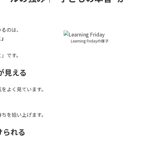
いるのは、
と」
Learning Fridayの様子
と」です。
が見える
気をよく見ています。
持ちを拾い上げます。
けられる