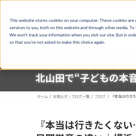
コ
ナ
ン
ビ
テ
ゲ
This website stores cookies on your computer. These cookies are 
ン
ー
services to you, both on this website and through other media. To 
ツ
シ
We won't track your information when you visit our site. But in orde
へ
ョ
so that you're not asked to make this choice again.
ホーム
クラフトマンとは
学
ス
ン
キ
に
『本当は行きたくない
ッ
移
プ
動
北山田で“子どもの本
ホーム
お知らせ・ブログ一覧
ブログ
『本当は行きた
『本当は行きたくない