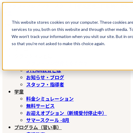
コ
ナ
ン
ビ
テ
ゲ
This website stores cookies on your computer. These cookies ar
検索
EN
ン
ー
services to you, both on this website and through other media. To
JP
検索
ツ
シ
We won't track your information when you visit our site. But in or
へ
ョ
so that you're not asked to make this choice again.
ス
ン
ホーム
キ
に
クラフトマンとは
ッ
移
クラフトマンが育てるチカラ
プ
動
STEAM教育とは
お知らせ・ブログ
スタッフ・指導者
学童
料金シミュレーション
無料サービス
お迎えオプション（新規受付停止中）
サマースクール -8月
プログラム（習い事）