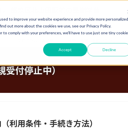
used to improve your website experience and provide more personalize
find out more about the cookies we use, see our Privacy Policy.
r to comply with your preferences, we'll have to use just one tiny cookie
童
プログラム（習い事）
体験・見学・お問い合わせ
Accept
Decline
規受付停止中）
内（利用条件・手続き方法）