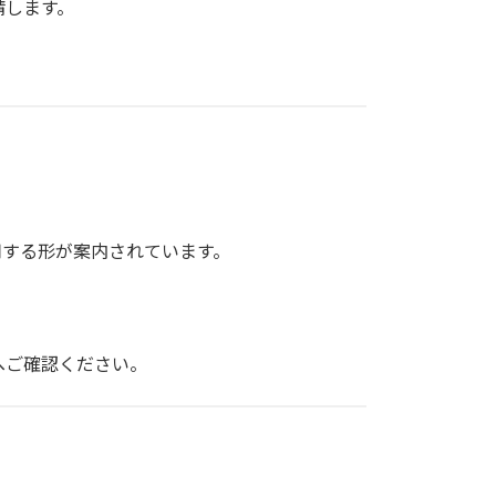
請します。
用する形が案内されています。
へご確認ください。