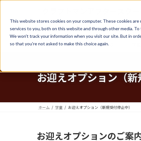
コ
ナ
ン
ビ
テ
ゲ
This website stores cookies on your computer. These cookies are 
ン
ー
services to you, both on this website and through other media. To 
ツ
シ
We won't track your information when you visit our site. But in orde
へ
ョ
so that you're not asked to make this choice again.
ホーム
クラフトマンとは
学
ス
ン
キ
に
ッ
移
プ
動
お迎えオプション（新
ホーム
学童
お迎えオプション（新規受付停止中）
お迎えオプションのご案