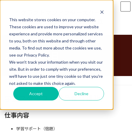
コ
ナ
ン
ビ
テ
ゲ
This website stores cookies on your computer.
ン
ー
ツ
シ
These cookies are used to improve your website
へ
ョ
experience and provide more personalized services
ス
ン
to you, both on this website and through other
キ
に
media. To find out more about the cookies we use,
ッ
移
スタッフの1日
see our Privacy Policy.
プ
動
We won't track your information when you visit our
site. But in order to comply with your preferences,
we'll have to use just one tiny cookie so that you're
ホーム
スタッフの1日
not asked to make this choice again.
Accept
Decline
学童スタッフ（学童保育補助）
仕事内容
学習サポート（宿題）