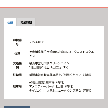
住所
営業時間
郵便番
〒224-0021
号
神奈川県横浜市都筑区北山田2-3-7ウエストスクエ
住所
ア 2F
交通機
横浜市営地下鉄グリーンライン
関
"北山田駅"地上「出口1」すぐ
駐輪場
横浜市営自転車駐車場をご利用ください（有料）
AS北山田第1駐車場（有料）
駐車場
アメニティーパーク北山田（有料）
タイムズココス港北ニュータウン店第２（有料）