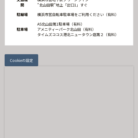
関
"北山田駅"地上「出口1」すぐ
駐輪場
横浜市営自転車駐車場をご利用ください（有料）
AS北山田第1駐車場（有料）
駐車場
アメニティーパーク北山田（有料）
タイムズココス港北ニュータウン店第２（有料）
Cookieの設定