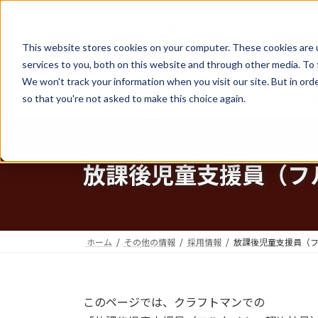
コ
ナ
ン
ビ
テ
ゲ
This website stores cookies on your computer. These cookies are 
ン
ー
services to you, both on this website and through other media. To 
ツ
シ
We won't track your information when you visit our site. But in orde
へ
ョ
so that you're not asked to make this choice again.
ホーム
クラフトマンとは
学
ス
ン
キ
に
ッ
移
プ
動
放課後児童支援員（フ
ホーム
その他の情報
採用情報
放課後児童支援員（
このページでは、クラフトマンでの