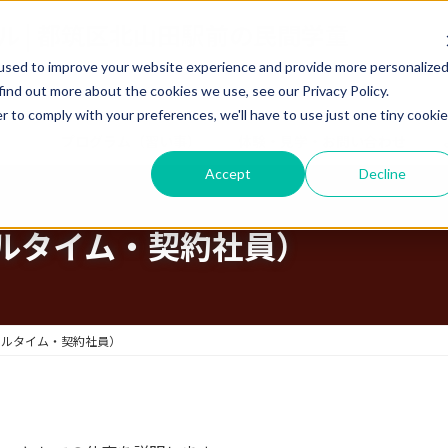
used to improve your website experience and provide more personalize
find out more about the cookies we use, see our Privacy Policy.
r to comply with your preferences, we'll have to use just one tiny cookie
童
プログラム（習い事）
体験・見学・お問い合わせ
Accept
Decline
ルタイム・契約社員）
フルタイム・契約社員）