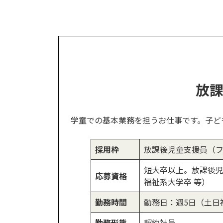
放
学童での基本業務を担うお仕事です。子ど
採用枠
放課後児童支援員（
短大卒以上。放課後
応募資格
福祉系大学卒 等）
勤務時間
勤務日：週5日（土日祝
勤務形態
契約社員