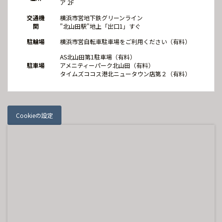
ア 2F
交通機
横浜市営地下鉄グリーンライン
関
"北山田駅"地上「出口1」すぐ
駐輪場
横浜市営自転車駐車場をご利用ください（有料）
AS北山田第1駐車場（有料）
駐車場
アメニティーパーク北山田（有料）
タイムズココス港北ニュータウン店第２（有料）
Cookieの設定