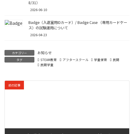
8/31）
2026-06-10
Badge（入退室用IDカード）/ Badge Case （専用カードケー
ス）の試験運用について
2026-04-23
お知らせ
カテゴリー
タグ
STEAM教育
アフタースクール
学童保育
民間
民間学童
前の記事