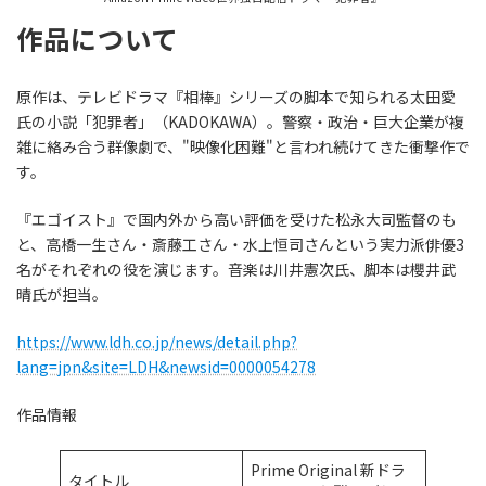
作品について
原作は、テレビドラマ『相棒』シリーズの脚本で知られる太田愛
氏の小説「犯罪者」（KADOKAWA）。警察・政治・巨大企業が複
雑に絡み合う群像劇で、"映像化困難"と言われ続けてきた衝撃作で
す。
『エゴイスト』で国内外から高い評価を受けた松永大司監督のも
と、高橋一生さん・斎藤工さん・水上恒司さんという実力派俳優3
名がそれぞれの役を演じます。音楽は川井憲次氏、脚本は櫻井武
晴氏が担当。
https://www.ldh.co.jp/news/detail.php?
lang=jpn&site=LDH&newsid=0000054278
作品情報
Prime Original 新ドラ
タイトル