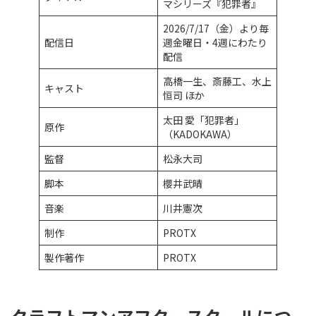
マシリーズ『犯罪者』
2026/7/17（金）より毎
配信日
週金曜日・4週にわたり
配信
高橋一生、斎藤工、水上
キャスト
恒司 ほか
太田 愛「犯罪者」
原作
（KADOKAWA）
監督
松永大司
脚本
櫻井武晴
音楽
川井憲次
制作
PROTX
製作著作
PROTX