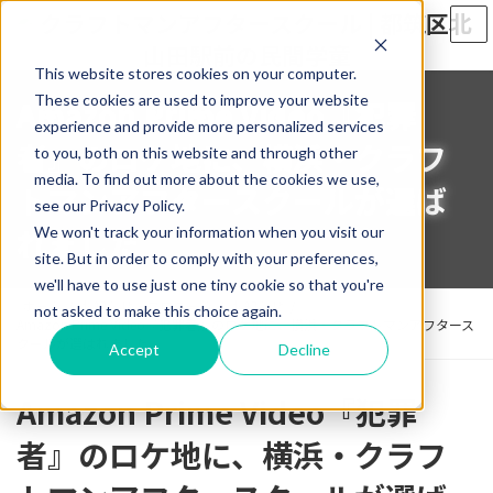
コ
ナ
ン
ビ
テ
ゲ
This website stores cookies on your computer.
ン
ー
ツ
シ
These cookies are used to improve your website
Amazon Prime Video『犯罪
へ
ョ
experience and provide more personalized services
ス
ン
者』のロケ地に、横浜・クラフ
to you, both on this website and through other
キ
に
media. To find out more about the cookies we use,
ッ
移
トマンアフタースクールが選ば
see our Privacy Policy.
プ
動
れました
We won't track your information when you visit our
site. But in order to comply with your preferences,
we'll have to use just one tiny cookie so that you're
ホーム
お知らせ・ブログ一覧
お知らせ
not asked to make this choice again.
Amazon Prime Video『犯罪者』のロケ地に、横浜・クラフトマンアフタース
クールが選ばれました
Accept
Decline
Amazon Prime Video『犯罪
者』のロケ地に、横浜・クラフ