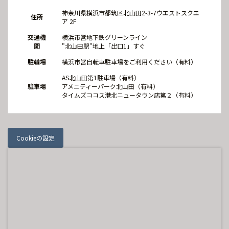
神奈川県横浜市都筑区北山田2-3-7ウエストスクエ
住所
ア 2F
交通機
横浜市営地下鉄グリーンライン
関
"北山田駅"地上「出口1」すぐ
駐輪場
横浜市営自転車駐車場をご利用ください（有料）
AS北山田第1駐車場（有料）
駐車場
アメニティーパーク北山田（有料）
タイムズココス港北ニュータウン店第２（有料）
Cookieの設定