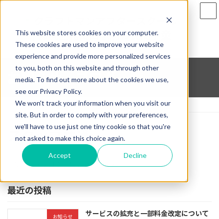
コ
ナ
ン
ビ
テ
ゲ
This website stores cookies on your computer.
ン
ー
ツ
シ
These cookies are used to improve your website
へ
ョ
experience and provide more personalized services
ス
ン
to you, both on this website and through other
お知らせ・ブログ一覧
キ
に
media. To find out more about the cookies we use,
ッ
移
see our Privacy Policy.
プ
動
We won't track your information when you visit our
ホーム
お知らせ・ブログ一覧
スタッフ共通
site. But in order to comply with your preferences,
we'll have to use just one tiny cookie so that you're
スタッフ共通
not asked to make this choice again.
Accept
Decline
お知らせ・ブログ一覧 はありません。
最近の投稿
サービスの拡充と一部料金改定について
お知らせ