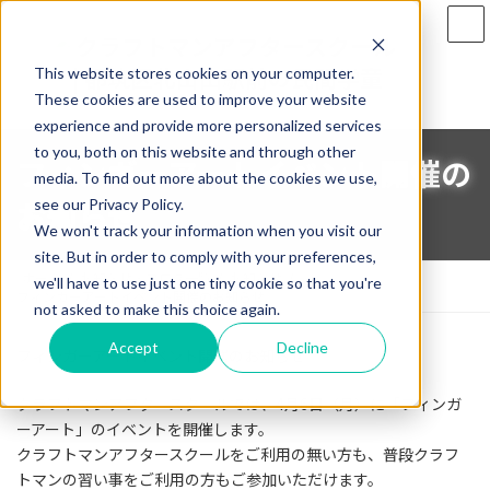
コ
ナ
ン
ビ
テ
ゲ
This website stores cookies on your computer.
ン
ー
ツ
シ
These cookies are used to improve your website
へ
ョ
experience and provide more personalized services
ス
ン
to you, both on this website and through other
フィンガーアートイベント開催の
キ
に
media. To find out more about the cookies we use,
ッ
移
お知らせ
see our Privacy Policy.
プ
動
We won't track your information when you visit our
site. But in order to comply with your preferences,
ホーム
お知らせ・ブログ一覧
お知らせ
we'll have to use just one tiny cookie so that you're
フィンガーアートイベント開催のお知らせ
not asked to make this choice again.
Accept
Decline
フィンガーアートイベント開催のお知らせ
クラフトマンアフタースクールでは、4月6日（月）に「フィンガ
ーアート」のイベントを開催します。
クラフトマンアフタースクールをご利用の無い方も、普段クラフ
トマンの習い事をご利用の方もご参加いただけます。