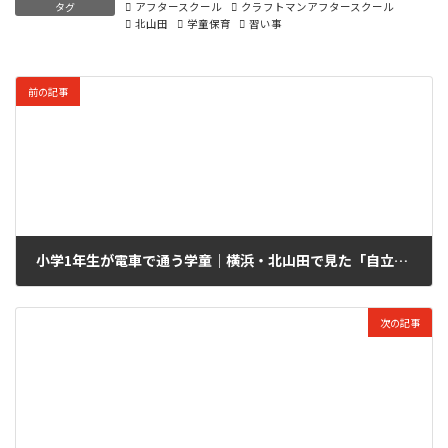
タグ
アフタースクール
クラフトマンアフタースクール
北山田
学童保育
習い事
前の記事
小学1年生が電車で通う学童｜横浜・北山田で見た「自立」と「安心」の両立
2026-03-07
次の記事