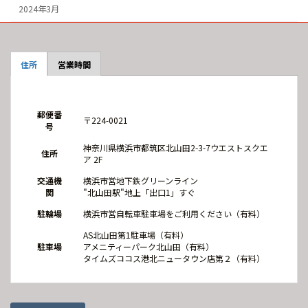
2024年3月
住所
営業時間
郵便番
〒224-0021
号
神奈川県横浜市都筑区北山田2-3-7ウエストスクエ
住所
ア 2F
交通機
横浜市営地下鉄グリーンライン
関
"北山田駅"地上「出口1」すぐ
駐輪場
横浜市営自転車駐車場をご利用ください（有料）
AS北山田第1駐車場（有料）
駐車場
アメニティーパーク北山田（有料）
タイムズココス港北ニュータウン店第２（有料）