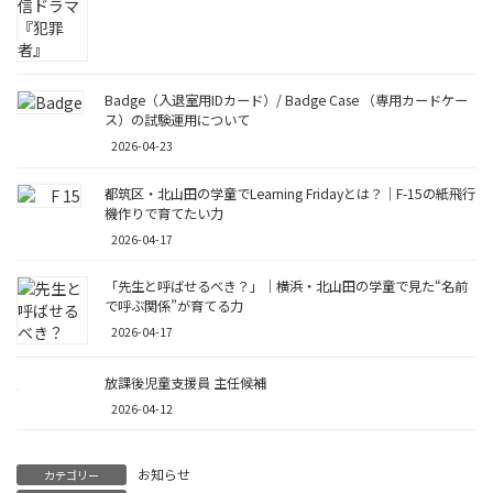
Badge（入退室用IDカード）/ Badge Case （専用カードケー
ス）の試験運用について
2026-04-23
都筑区・北山田の学童でLearning Fridayとは？｜F-15の紙飛行
機作りで育てたい力
2026-04-17
「先生と呼ばせるべき？」｜横浜・北山田の学童で見た“名前
で呼ぶ関係”が育てる力
2026-04-17
放課後児童支援員 主任候補
2026-04-12
お知らせ
カテゴリー