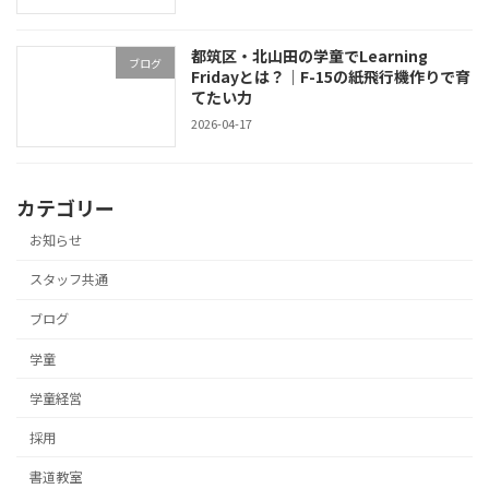
都筑区・北山田の学童でLearning
ブログ
Fridayとは？｜F-15の紙飛行機作りで育
てたい力
2026-04-17
カテゴリー
お知らせ
スタッフ共通
ブログ
学童
学童経営
採用
書道教室