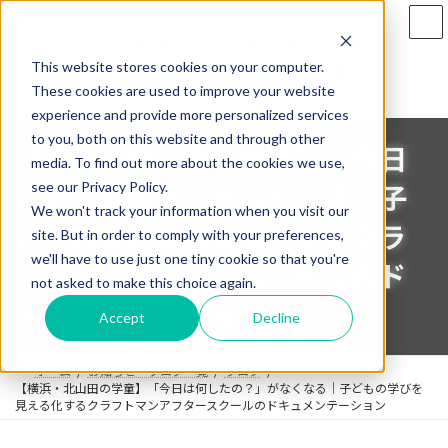
コ
ナ
ン
ビ
テ
ゲ
This website stores cookies on your computer.
ン
ー
ツ
シ
These cookies are used to improve your website
へ
ョ
experience and provide more personalized services
ス
ン
to you, both on this website and through other
【横浜・北山田の学童】「今日
キ
に
media. To find out more about the cookies we use,
ッ
移
は何したの？」がなくなる｜子
see our Privacy Policy.
プ
動
We won't track your information when you visit our
どもの学びを見える化するクラ
site. But in order to comply with your preferences,
we'll have to use just one tiny cookie so that you're
フトマンアフタースクールのド
not asked to make this choice again.
キュメンテーション
Accept
Decline
ホーム
お知らせ・ブログ一覧
ブログ
【横浜・北山田の学童】「今日は何したの？」がなくなる｜子どもの学びを
見える化するクラフトマンアフタースクールのドキュメンテーション