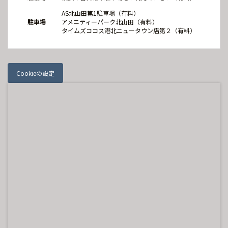
AS北山田第1駐車場（有料）
駐車場
アメニティーパーク北山田（有料）
タイムズココス港北ニュータウン店第２（有料）
Cookieの設定