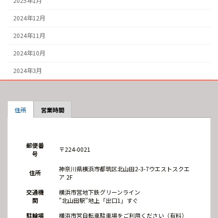
2025年1月
2024年12月
2024年11月
2024年10月
2024年3月
住所
営業時間
郵便番
〒224-0021
号
神奈川県横浜市都筑区北山田2-3-7ウエストスクエ
住所
ア 2F
交通機
横浜市営地下鉄グリーンライン
関
"北山田駅"地上「出口1」すぐ
駐輪場
横浜市営自転車駐車場をご利用ください（有料）