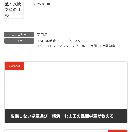
2025-05-18
ブログ
カテゴリー
タグ
STEAM教育
アフタースクール
クラフトマンアフタースクール
民間
民間学童
前の記事
後悔しない学童選び｜横浜・北山田の民間学童が教える「見学でチェックすべき5つのポイント」
2025-10-08