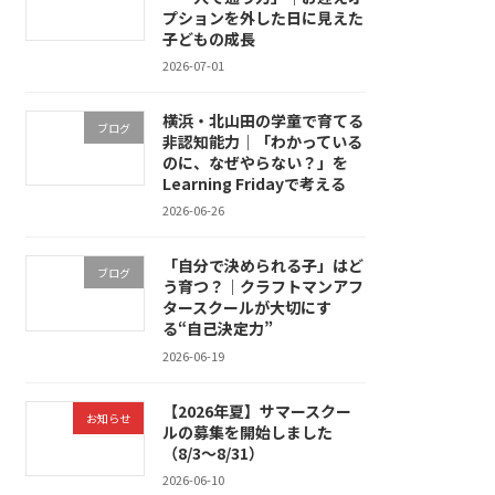
プションを外した日に見えた
子どもの成長
2026-07-01
横浜・北山田の学童で育てる
ブログ
非認知能力｜「わかっている
のに、なぜやらない？」を
Learning Fridayで考える
2026-06-26
「自分で決められる子」はど
ブログ
う育つ？｜クラフトマンアフ
タースクールが大切にす
る“自己決定力”
2026-06-19
【2026年夏】サマースクー
お知らせ
ルの募集を開始しました
（8/3〜8/31）
2026-06-10