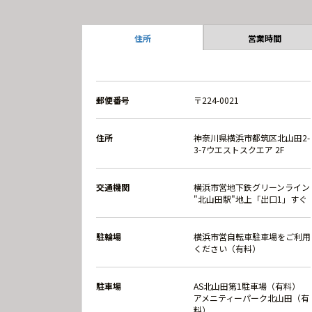
住所
営業時間
郵便番号
〒224-0021
住所
神奈川県横浜市都筑区北山田2-
3-7ウエストスクエア 2F
交通機関
横浜市営地下鉄グリーンライン
"北山田駅"地上「出口1」すぐ
駐輪場
横浜市営自転車駐車場をご利用
ください（有料）
駐車場
AS北山田第1駐車場（有料）
アメニティーパーク北山田（有
料）