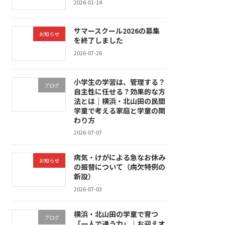
2026-01-14
サマースクール2026の募集
お知らせ
を終了しました
2026-07-26
小学生の学習は、管理する？
ブログ
自主性に任せる？効果的な方
法とは｜横浜・北山田の民間
学童で考える家庭と学童の関
わり方
2026-07-07
病気・けがによる急なお休み
お知らせ
の振替について（病欠特例の
新設）
2026-07-03
横浜・北山田の学童で育つ
ブログ
「一人で通う力」｜お迎えオ