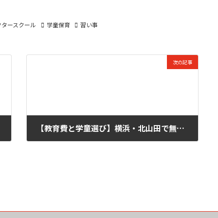
フタースクール
学童保育
習い事
次の記事
【教育費と学童選び】横浜・北山田で無駄なく学童と教育投資？
2025-08-27