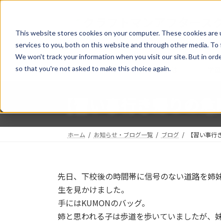
コ
ナ
ン
ビ
テ
ゲ
This website stores cookies on your computer. These cookies are 
ン
ー
services to you, both on this website and through other media. To 
ツ
シ
We won't track your information when you visit our site. But in orde
へ
ョ
so that you're not asked to make this choice again.
ホーム
クラフトマンとは
学
ス
ン
キ
に
【習い事行き帰りの危
ッ
移
プ
動
ホーム
お知らせ・ブログ一覧
ブログ
【習い事行
先日、下校後の時間帯に信号のない道路を姉
生を見かけました。
手にはKUMONのバッグ。
姉と思われる子は歩道を歩いていましたが、