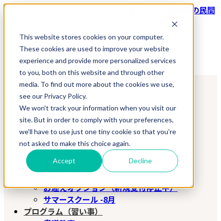
コ
ナ
ン
ビ
テ
ゲ
This website stores cookies on your computer.
検索
EN
ン
ー
These cookies are used to improve your website
JP
検索
ツ
シ
experience and provide more personalized services
へ
ョ
to you, both on this website and through other
ス
ン
ホーム
media. To find out more about the cookies we use,
キ
に
クラフトマンとは
see our Privacy Policy.
ッ
移
クラフトマンが育てるチカラ
We won't track your information when you visit our
プ
動
STEAM教育とは
site. But in order to comply with your preferences,
お知らせ・ブログ
we'll have to use just one tiny cookie so that you're
スタッフ・指導者
not asked to make this choice again.
学童
Accept
Decline
料金シミュレーション
無料サービス
お迎えオプション（新規受付停止中）
サマースクール -8月
プログラム（習い事）