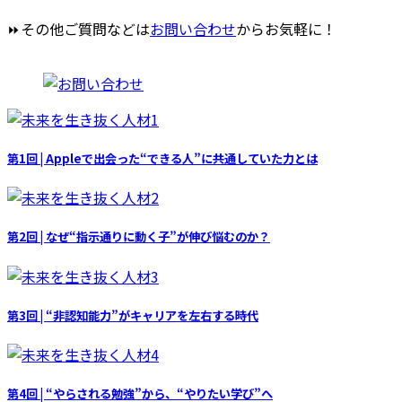
⏩その他ご質問などは
お問い合わせ
からお気軽に！
第1回 | Appleで出会った“できる人”に共通していた力とは
第2回 | なぜ“指示通りに動く子”が伸び悩むのか？
第3回 | “非認知能力”がキャリアを左右する時代
第4回 | “やらされる勉強”から、“やりたい学び”へ