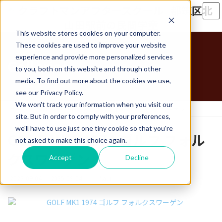
コ
ナ
ン
ビ
テ
ゲ
This website stores cookies on your computer.
ン
ー
ツ
シ
These cookies are used to improve your website
へ
ョ
experience and provide more personalized services
Galleries
ス
ン
to you, both on this website and through other
キ
に
media. To find out more about the cookies we use,
ッ
移
see our Privacy Policy.
プ
動
We won't track your information when you visit our
ホーム
Galleries
GOLF MK1 1974 ゴルフ フォルクスワーゲン
site. But in order to comply with your preferences,
we'll have to use just one tiny cookie so that you're
GOLF MK1 1974 ゴルフ フォル
not asked to make this choice again.
クスワーゲン
Accept
Decline
最
2025-09-04
2025-09-04
flaur
終
更
新
日
時