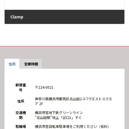
Clamp
2025-09-04
住所
営業時間
郵便番
〒224-0021
号
神奈川県横浜市都筑区北山田2-3-7ウエストスクエ
住所
ア 2F
交通機
横浜市営地下鉄グリーンライン
関
"北山田駅"地上「出口1」すぐ
駐輪場
横浜市営自転車駐車場をご利用ください（有料）