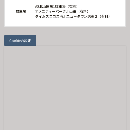
AS北山田第1駐車場（有料）
駐車場
アメニティーパーク北山田（有料）
タイムズココス港北ニュータウン店第２（有料）
Cookieの設定